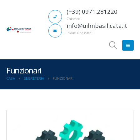
(+39) 0971.281220
Chiamaci !
info@uilmbasilicata.it
Inviaci una e-mail
Funzionari
CASA
SEGRETERIA
FUNZIONARI