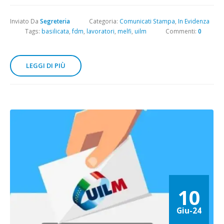
Inviato Da
Segreteria
Categoria:
Comunicati Stampa
,
In Evidenza
Tags:
basilicata
,
fdm
,
lavoratori
,
melfi
,
uilm
Commenti:
0
LEGGI DI PIÙ
10
Giu-24