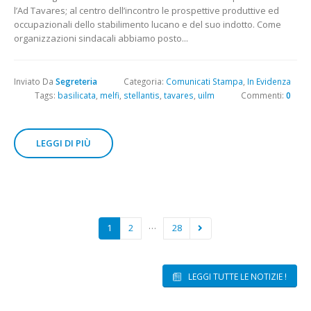
l’Ad Tavares; al centro dell’incontro le prospettive produttive ed
occupazionali dello stabilimento lucano e del suo indotto. Come
organizzazioni sindacali abbiamo posto...
Inviato Da
Segreteria
Categoria:
Comunicati Stampa
,
In Evidenza
Tags:
basilicata
,
melfi
,
stellantis
,
tavares
,
uilm
Commenti:
0
LEGGI DI PIÙ
…
1
2
28
LEGGI TUTTE LE NOTIZIE !