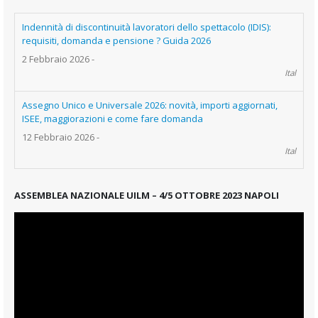
Indennità di discontinuità lavoratori dello spettacolo (IDIS):
requisiti, domanda e pensione ? Guida 2026
2 Febbraio 2026
-
Ital
Assegno Unico e Universale 2026: novità, importi aggiornati,
ISEE, maggiorazioni e come fare domanda
12 Febbraio 2026
-
Ital
ASSEMBLEA NAZIONALE UILM – 4/5 OTTOBRE 2023 NAPOLI
Video
Player