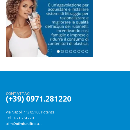
CONTATTACI
(+39) 0971.281220
Via Napoli n°3 85100 Potenza
Tel. 0971.281220
uilm@uilmbasilicata.it
SEGUICI