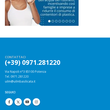
CONTATTACI
(+39) 0971.281220
Via Napoli n°3 85100 Potenza
Tel. 0971.281220
uilm@uilmbasilicata.it
SEGUICI