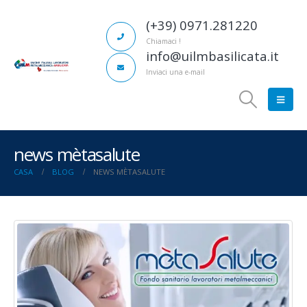
(+39) 0971.281220
Chiamaci !
info@uilmbasilicata.it
Inviaci una e-mail
news mètasalute
CASA
BLOG
NEWS MÈTASALUTE