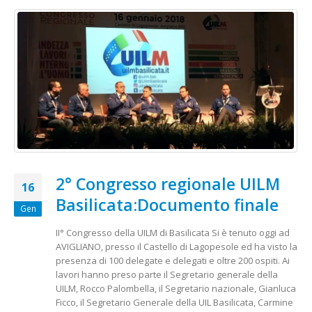
2° Congresso regionale UILM
16
Basilicata:Documento finale
Gen
II° Congresso della UILM di Basilicata Si è tenuto oggi ad
AVIGLIANO, presso il Castello di Lagopesole ed ha visto la
presenza di 100 delegate e delegati e oltre 200 ospiti. Ai
lavori hanno preso parte il Segretario generale della
UILM, Rocco Palombella, il Segretario nazionale, Gianluca
Ficco, il Segretario Generale della UIL Basilicata, Carmine