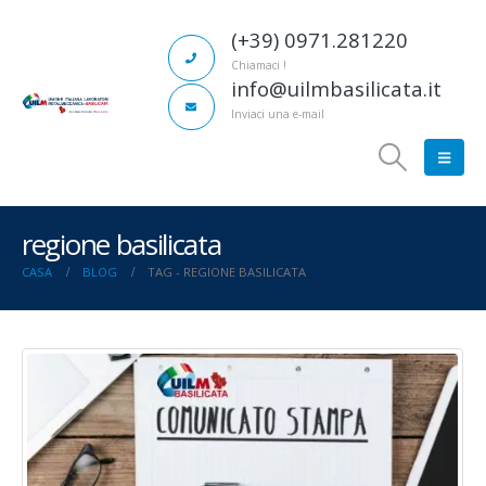
(+39) 0971.281220
Chiamaci !
info@uilmbasilicata.it
Inviaci una e-mail
regione basilicata
CASA
BLOG
TAG -
REGIONE BASILICATA