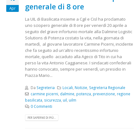
generale di 8 ore
Apr
La UIL di Basilicata insieme a Cgil e Cisl ha proclamato
uno sciopero generale di 8 ore per venerdì 20 aprile a
seguito del grave infortunio mortale alla Dalmine Logistic
Solutions di Potenza costato la vita, nella giornata di
martedì, al giovane lavoratore Carmine Picerni, incidente
che fa seguito ad un'altro recentissimo infortunio
mortale, quello accaduto alla Ageco di Tito in cui ha
perso la vita Antonio Caggianese. I sindacati confederali
hanno convocato, sempre per venerdì, un presidio in
Piazza Mario...
Da
Segreteria
Locali
,
Notizie
,
Segreteria Regionale
carmine picerni
,
dalmine
,
potenza
,
prevenzione
,
regione
basilicata
,
sicurezza
,
uil
,
uilm
0 Commenti
PER SAPERNE DI PIÙ...