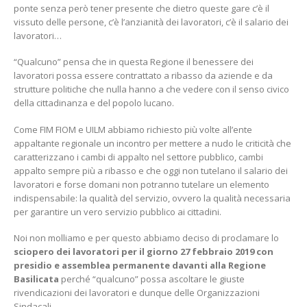
ponte senza però tener presente che dietro queste gare c’è il
vissuto delle persone, c’è l’anzianità dei lavoratori, c’è il salario dei
lavoratori…
“Qualcuno” pensa che in questa Regione il benessere dei
lavoratori possa essere contrattato a ribasso da aziende e da
strutture politiche che nulla hanno a che vedere con il senso civico
della cittadinanza e del popolo lucano.
Come FIM FIOM e UILM abbiamo richiesto più volte all’ente
appaltante regionale un incontro per mettere a nudo le criticità che
caratterizzano i cambi di appalto nel settore pubblico, cambi
appalto sempre più a ribasso e che oggi non tutelano il salario dei
lavoratori e forse domani non potranno tutelare un elemento
indispensabile: la qualità del servizio, ovvero la qualità necessaria
per garantire un vero servizio pubblico ai cittadini.
Noi non molliamo e per questo abbiamo deciso di proclamare lo
sciopero dei lavoratori per il giorno 27 febbraio 2019 con
presidio e assemblea permanente davanti alla Regione
Basilicata
perché “qualcuno” possa ascoltare le giuste
rivendicazioni dei lavoratori e dunque delle Organizzazioni
Sindacali.