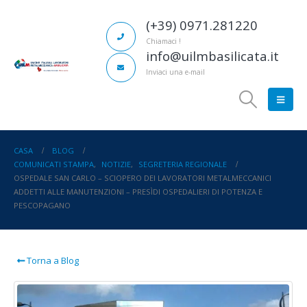
(+39) 0971.281220
Chiamaci !
info@uilmbasilicata.it
Inviaci una e-mail
CASA
BLOG
COMUNICATI STAMPA
,
NOTIZIE
,
SEGRETERIA REGIONALE
OSPEDALE SAN CARLO – SCIOPERO DEI LAVORATORI METALMECCANICI
ADDETTI ALLE MANUTENZIONI – PRESÌDI OSPEDALIERI DI POTENZA E
PESCOPAGANO
Torna a Blog