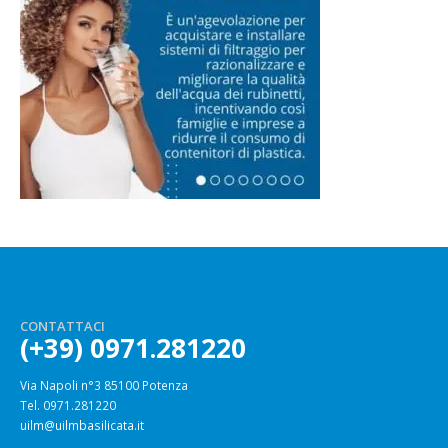
CONTATTACI
(+39) 0971.281220
Via Napoli n°3 85100 Potenza
Tel. 0971.281220
uilm@uilmbasilicata.it