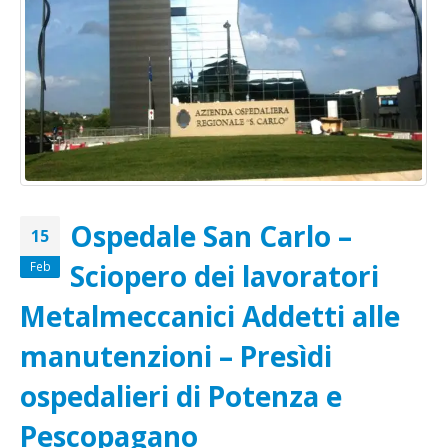
Ospedale San Carlo –
15
Sciopero dei lavoratori
Feb
Metalmeccanici Addetti alle
manutenzioni – Presìdi
ospedalieri di Potenza e
Pescopagano