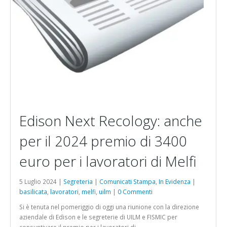
Edison Next Recology: anche
per il 2024 premio di 3400
euro per i lavoratori di Melfi
5 Luglio 2024 |
Segreteria
|
Comunicati Stampa
,
In Evidenza
|
basilicata
,
lavoratori
,
melfi
,
uilm
|
0 Commenti
Si è tenuta nel pomeriggio di oggi una riunione con la direzione
aziendale di Edison e le segreterie di UILM e FISMIC per
consuntivare il premio per i lavoratori di...