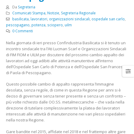
Da
Segreteria
Comunicati Stampa
,
Notizie
,
Segreteria Regionale
basilicata
,
lavoratori
,
organizzazioni sindacali
,
ospedale san carlo
,
pescopagano
,
potenza
,
sciopero
,
uilm
0 Commenti
Elezioni per il rinnovo delle
3° Congresso regionale
rsu rls all’Italtractor: la Uilm
della Uilm Basilicata
Nella giornata di ieri presso Confindustria Basilicata si è tenuto un
cresce e guarda al futuro
16 Giugno 2022
incontro sindacale tra l’Ati Lucman Scarl e Organizzazioni Sindacali
con determinazione
di FIM FIOM e UILM per discutere del prossimo cambio appalto dei
ugno 2024
lavoratori ad oggi adibiti alle attività manutentive all’interno
Borsa di Studio “Franco
dell’Ospedale San Carlo di Potenza e dell’Ospedale San Francesco
Santarsiero” anno 2020
Stellantis Melfi: incontro
di Paola di Pescopagano.
9 Febbraio 2020
con Tavares
4 Giugno 2024
Questo possibile cambio di appalto rappresenta l’immagine
Dalla Scuola ai luoghi di
desolata, senza regole, di come in questa Regione per anni si è
lavoro
deciso di governare senza tener presente e senza un confronto –
12 Novembre 2019
più volte richiesto dalle OO.SS. metalmeccaniche – che vada nella
direzione di tutelare complessivamente la platea dei lavoratori
interessati alle attività di manutenzione nei vari plessi ospedalieri
nella nostra Regione.
Gare bandite nel 2015, affidate nel 2018 e nel frattempo altre gare