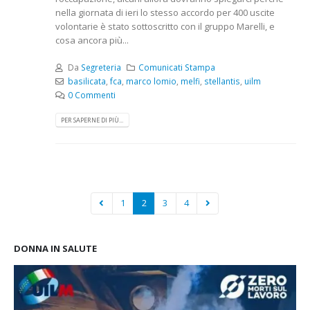
nella giornata di ieri lo stesso accordo per 400 uscite
volontarie è stato sottoscritto con il gruppo Marelli, e
cosa ancora più...
Da
Segreteria
Comunicati Stampa
basilicata
,
fca
,
marco lomio
,
melfi
,
stellantis
,
uilm
0 Commenti
PER SAPERNE DI PIÙ...
1
2
3
4
DONNA IN SALUTE