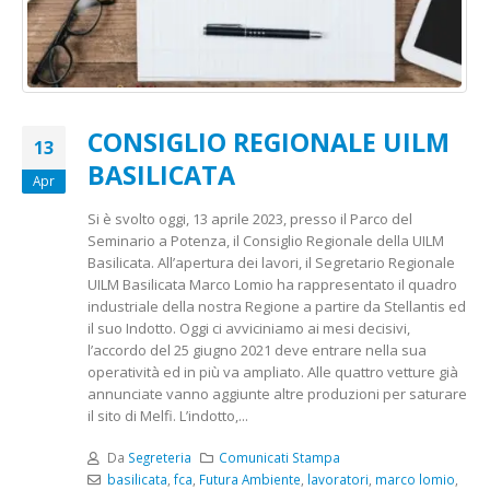
CONSIGLIO REGIONALE UILM
13
BASILICATA
Apr
Si è svolto oggi, 13 aprile 2023, presso il Parco del
Seminario a Potenza, il Consiglio Regionale della UILM
Basilicata. All’apertura dei lavori, il Segretario Regionale
UILM Basilicata Marco Lomio ha rappresentato il quadro
industriale della nostra Regione a partire da Stellantis ed
il suo Indotto. Oggi ci avviciniamo ai mesi decisivi,
l’accordo del 25 giugno 2021 deve entrare nella sua
operatività ed in più va ampliato. Alle quattro vetture già
annunciate vanno aggiunte altre produzioni per saturare
il sito di Melfi. L’indotto,...
Da
Segreteria
Comunicati Stampa
basilicata
,
fca
,
Futura Ambiente
,
lavoratori
,
marco lomio
,