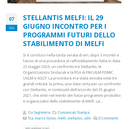
STELLANTIS MELFI: IL 29
07
GIUGNO INCONTRO PER I
Giu
PROGRAMMI FUTURI DELLO
STABILIMENTO DI MELFI
Si è concluso nella tarda serata di ieri, dopo 3 incontri e
l’avvio di una procedura di raffreddamento fatta in data
22 maggio 2023, un confronto tra Stellantis, le
Organizzazioni Sindacali e la RSA di FIM UILM FISMIC
UGLM e AQCF. La procedura era stata avviata viste tre
grandi criticità: la prima, una data certa per un confronto
con Stellantis, in continuità dell’accordo del 25 giugno
2021, che entri nel merito dei futuri programmi produttivi
e organizzativi dello stabilimento di Melfi. La...
Da
Segreteria
Comunicati Stampa
fca
,
marco lomio
,
melfi
,
stellantis
,
uilm
0 Commenti
PER SAPERNE DI PIÙ...