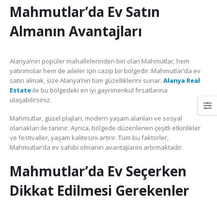
Mahmutlar’da Ev Satın
Almanın Avantajları
Elezioni per il rinnovo delle
3° Congresso regionale
Alanya’nın popüler mahallelerinden biri olan Mahmutlar, hem
rsu rls all’Italtractor: la Uilm
della Uilm Basilicata
yatırımcılar hem de aileler için cazip bir bölgedir. Mahmutlar’da ev
cresce e guarda al futuro
16 Giugno 2022
satın almak, size Alanya’nın tüm güzelliklerini sunar.
Alanya Real
con determinazione
Estate
ile bu bölgedeki en iyi gayrimenkul fırsatlarına
ugno 2024
ulaşabilirsiniz.
Borsa di Studio “Franco
Santarsiero” anno 2020
Stellantis Melfi: incontro
Mahmutlar, güzel plajları, modern yaşam alanları ve sosyal
9 Febbraio 2020
con Tavares
olanakları ile tanınır. Ayrıca, bölgede düzenlenen çeşitli etkinlikler
4 Giugno 2024
ve festivaller, yaşam kalitesini artırır. Tüm bu faktörler,
Dalla Scuola ai luoghi di
Mahmutlar’da ev sahibi olmanın avantajlarını artırmaktadır.
lavoro
12 Novembre 2019
Mahmutlar’da Ev Seçerken
Dikkat Edilmesi Gerekenler