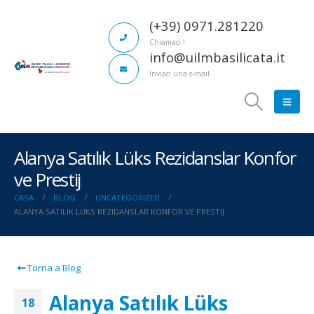
(+39) 0971.281220
Chiamaci !
info@uilmbasilicata.it
Inviaci una e-mail
Alanya Satılık Lüks Rezidanslar Konfor
ve Prestij
CASA
BLOG
UNCATEGORIZED
ALANYA SATILIK LÜKS REZIDANSLAR KONFOR VE PRESTIJ
Torna a Blog
Alanya Satılık Lüks
18