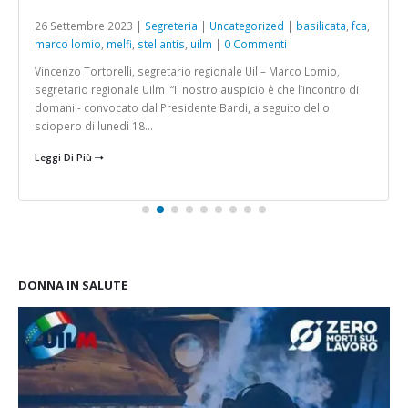
26 Settembre 2023 |
Segreteria
|
Uncategorized
|
basilicata
,
fca
,
marco lomio
,
melfi
,
stellantis
,
uilm
|
0 Commenti
Vincenzo Tortorelli, segretario regionale Uil – Marco Lomio,
segretario regionale Uilm “Il nostro auspicio è che l’incontro di
domani - convocato dal Presidente Bardi, a seguito dello
sciopero di lunedì 18...
Leggi Di Più
DONNA IN SALUTE