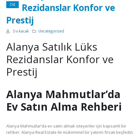
Rezidanslar Konfor ve
Ott
Prestij
Da
kacak
Uncategorized
Alanya Satılık Lüks
Rezidanslar Konfor ve
Prestij
Alanya Mahmutlar’da
Ev Satın Alma Rehberi
Alanya Mahmutlar’da ev satın almak isteyenler için kapsamlı bir
rehber. Alanya Real Estate ile mükemmel bir yatırım fırsatı keşfedin.