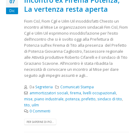
07
La vertenza resta aperta
Dic
Fiom Cisl, Fiom Cgil e Uilm Uil insoddisfatti Chiesto un
incontro al Mise Le organizzazioni sindacali Fim Cisl, Fiom
Cgil e Uilm Uil esprimono insoddisfazione per l’esito
dell’incontro che si è svolto oggi alla Prefettura di
Potenza sull’ex Firema di Tito alla presenza del Prefetto
di Potenza Giovanna Cagliostro, l’assessore regionale
alle Attività produttive Roberto Cifarelli e il sindaco di Tito
Graziano Scavone. All’incontro è stata ribadita la
necessità di convocare un incontro al Mise per dare
seguito agli impegni assunti e agli...
Da
Segreteria
Comunicati Stampa
ammortizzatori sociali
,
firema
,
livelli occupazionali
,
mise
,
piano industriale
,
potenza
,
prefetto
,
sindaco di tito
,
tito
,
uilm
0 Commenti
PER SAPERNE DI PIÙ...