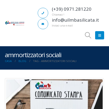
(+39) 0971.281220
Chiamaci !
info@uilmbasilicata.it
Inviaci una e-mail
ammortizzatori sociali
CASA
BLOG
TAG -
AMMORTIZZATORI SOCIALI