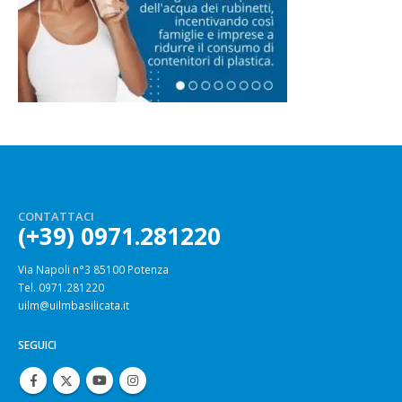
CONTATTACI
(+39) 0971.281220
Via Napoli n°3 85100 Potenza
Tel. 0971.281220
uilm@uilmbasilicata.it
SEGUICI