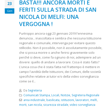
BASTA!!! ANCORA MORTI E
23
FERITI SULLA STRADA DI SAN
Gen
NICOLA DI MELFI: UNA
VERGOGNA !
Purtroppo ancora oggi 23 gennaio 2019 l'ennesima
denuncia... inascoltata e sembra che nessuna Istituzione
regionale e comunale, intervenga per evitare questo
stillicidio. Non è possibile, non è assolutamente possibile,
che si possa morire o anche ferirsi gravemente solo
perché si deve, come fa ognuno di noi, adempiere ad un
dovere: quello di andare a lavorare. Cosa è stato fatto?
L'unica cosa che è stata fatta nel frattempo è mettere in
campo l'avidità delle Istituzioni, dei Comuni, delle società
specifiche relative ai tutor e/o della video sorveglianza
come se il...
Da
Segreteria
Comunicati Stampa
,
Locali
,
Notizie
,
Segreteria Regionale
area industriale
,
basilicata
,
istituzioni
,
lavoratori
,
melfi
,
morti
,
san nicola
,
sicurezza stradale
,
video sorveglianza