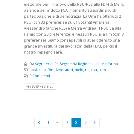
elettorale per il rinnovo della RSU/RLS alla FDM di Melfi,
azienda dell'indotto FCA, momento straordinario di
partecipazione e di democrazia. La Uilm ha ottenuto 2
RSU (con 33 preferenze su 61 votanti) Amarena
Alessandro (anche RLS) e Merra Andrea, 1 RSU va alla
Fismic (con 20 preferenze) e nessun RSU alla Fim (con 8
preferenze). Siamo consapevoli di aver ottenuto una
grande investitura dai lavoratori della FDM, perciò il
nostro impegno sarà...
Da
Segreteria
Segreteria Regionale
,
UILMinforma
basilicata
,
fdm
,
lavoratori
,
melfi
,
rls
,
rsu
,
uilm
0 Commenti
PER SAPERNE DI PIÙ...
…
1
7
8
9