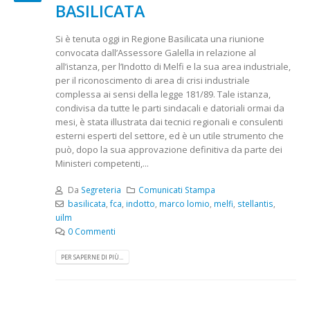
BASILICATA
Si è tenuta oggi in Regione Basilicata una riunione
convocata dall’Assessore Galella in relazione al
all’istanza, per l’Indotto di Melfi e la sua area industriale,
per il riconoscimento di area di crisi industriale
complessa ai sensi della legge 181/89. Tale istanza,
condivisa da tutte le parti sindacali e datoriali ormai da
mesi, è stata illustrata dai tecnici regionali e consulenti
esterni esperti del settore, ed è un utile strumento che
può, dopo la sua approvazione definitiva da parte dei
Ministeri competenti,...
Da
Segreteria
Comunicati Stampa
basilicata
,
fca
,
indotto
,
marco lomio
,
melfi
,
stellantis
,
uilm
0 Commenti
PER SAPERNE DI PIÙ...