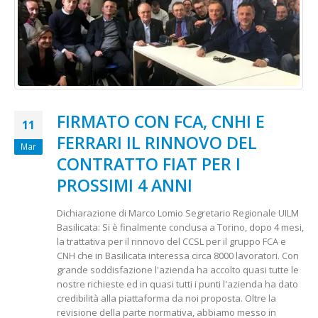
FIRMATO CON FCA, CNHI E
11
FERRARI IL RINNOVO DEL
Mar
CONTRATTO FIAT PER I
PROSSIMI 4 ANNI
Dichiarazione di Marco Lomio Segretario Regionale UILM
Basilicata: Si è finalmente conclusa a Torino, dopo 4 mesi,
la trattativa per il rinnovo del CCSL per il gruppo FCA e
CNH che in Basilicata interessa circa 8000 lavoratori. Con
grande soddisfazione l'azienda ha accolto quasi tutte le
nostre richieste ed in quasi tutti i punti l'azienda ha dato
credibilità alla piattaforma da noi proposta. Oltre la
revisione della parte normativa, abbiamo messo in