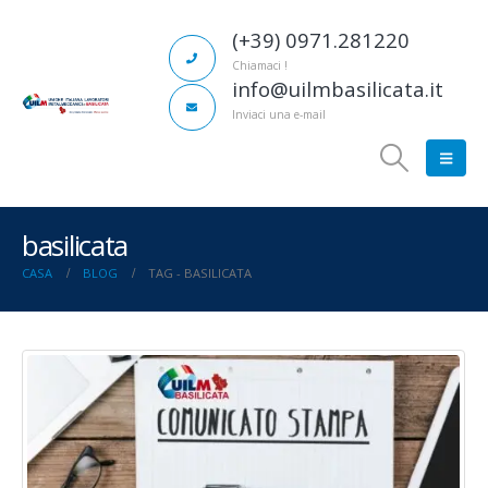
(+39) 0971.281220
Chiamaci !
info@uilmbasilicata.it
Inviaci una e-mail
basilicata
CASA
BLOG
TAG -
BASILICATA