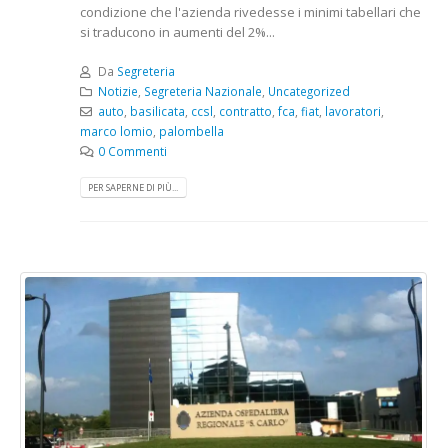
condizione che l'azienda rivedesse i minimi tabellari che
si traducono in aumenti del 2%...
Da
Segreteria
Notizie
,
Segreteria Nazionale
,
Uncategorized
auto
,
basilicata
,
ccsl
,
contratto
,
fca
,
fiat
,
lavoratori
,
marco lomio
,
palombella
0 Commenti
PER SAPERNE DI PIÙ...