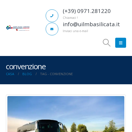
(+39) 0971.281220
Chiamaci !
info@uilmbasilicata.it
Inviaci una e-mail
convenzione
CASA
BLOG
TAG -
CONVENZIONE