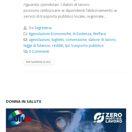
riguarda i pendolari. I datori di lavoro
possono rimborsare ai dipendenti l’abbonamento ai
servizi di trasporto pubblico locale, regionale...
Da
Segreteria
Agevolazioni Economiche
,
In Evidenza
,
Welfare
Elezioni per il rinnovo delle
3° Congresso regionale
agevolazioni
,
biglietti
,
convenzione
,
datore di lavoro
,
rsu rls all’Italtractor: la Uilm
della Uilm Basilicata
cresce e guarda al futuro
legge di bilancio
,
redditi
,
tpl
,
trasporto pubblico
16 Giugno 2022
con determinazione
0 Commenti
ugno 2024
Borsa di Studio “Franco
PER SAPERNE DI PIÙ...
Santarsiero” anno 2020
Stellantis Melfi: incontro
9 Febbraio 2020
con Tavares
4 Giugno 2024
Dalla Scuola ai luoghi di
lavoro
12 Novembre 2019
DONNA IN SALUTE