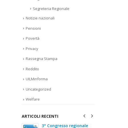
Segreteria Regionale
Notizie nazionali
Pensioni
Povertà
Privacy
Rassegna Stampa
Reddito
UILMinforma
Uncategorized
Welfare
ARTICOLI RECENTI
egionale
FIRMATO CON FCA, CNHI E
Verten