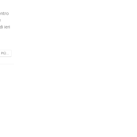
entro
e
i ieri
PIÙ...