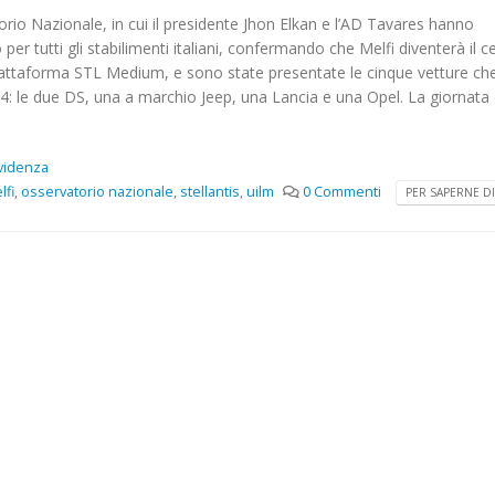
atorio Nazionale, in cui il presidente Jhon Elkan e l’AD Tavares hanno
per tutti gli stabilimenti italiani, confermando che Melfi diventerà il c
 piattaforma STL Medium, e sono state presentate le cinque vetture ch
4: le due DS, una a marchio Jeep, una Lancia e una Opel. La giornata d
Evidenza
lfi
,
osservatorio nazionale
,
stellantis
,
uilm
0 Commenti
PER SAPERNE DI 