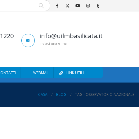
81220
info@uilmbasilicata.it
Inviaci una e-mail
CONTATTI
WEBMAIL
LINK UTILI
CASA
BLOG
TAG -
OSSERVATORIO NAZIONALE