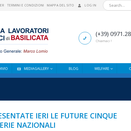
MER
TERMINI E CONDIZIONI
MAPPA DEL SITO
LOG IN
(+39) 0971.2
Chiamaci !
IVIO
MEDIAGALLERY
BLOG
WELFARE
ESENTATE IERI LE FUTURE CINQUE
ERIE NAZIONALI