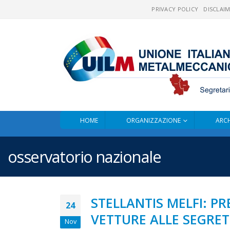
PRIVACY POLICY
DISCLAI
HOME
ORGANIZZAZIONE
ARCH
osservatorio nazionale
STELLANTIS MELFI: PR
24
VETTURE ALLE SEGRET
Nov