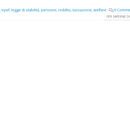
,
irpef
,
legge di stabilità
,
pensioni
,
reddito
,
tassazione
,
welfare
0 Comme
PER SAPERNE DI 