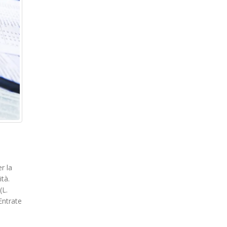
r la
ità.
(L.
Entrate