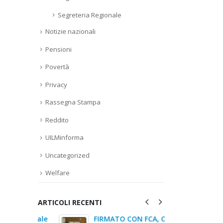
Segreteria Regionale
Notizie nazionali
Pensioni
Povertà
Privacy
Rassegna Stampa
Reddito
UILMinforma
Uncategorized
Welfare
ARTICOLI RECENTI
egionale
FIRMATO CON FCA, CNHI E
Verten