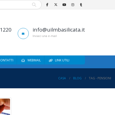
81220
info@uilmbasilicata.it
Inviaci una e-mail
CONTATTI
WEBMAIL
LINK UTILI
CASA
BLOG
TAG -
PENSIONI