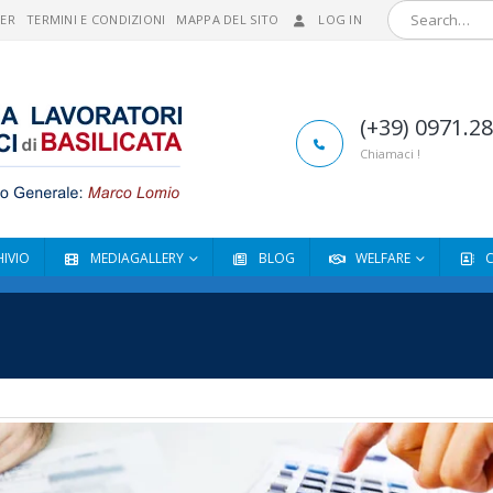
MER
TERMINI E CONDIZIONI
MAPPA DEL SITO
LOG IN
(+39) 0971.2
Chiamaci !
IVIO
MEDIAGALLERY
BLOG
WELFARE