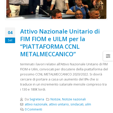
Attivo Nazionale Unitario di
04
FIM FIOM e UILM per la
Set
“PIATTAFORMA CCNL
METALMECCANICO”
terminati i lavori relativi all’Attivo Nazionale Unitario di FIM
FIOM e Uilm, convocati per discutere della piattaforma del
prossimo CCNL METALMECCANICO 2020/2022. Si dovrà
cercare di portare a casa un aumento del 8% che si
traduce in un incremento salariale mensile compreso tra
i 130 e 180€ lordi.
Da
Segreteria
Notizie
,
Notizie nazionali
attivo nazionale
,
attivo unitario
,
sindacati
,
uilm
0 Commenti