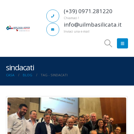
(+39) 0971.281220
Chiamaci !
info@uilmbasilicata.it
Inviaci una e-mail
sindacati
CASA
BLOG
TAG -
SINDACATI