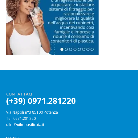
CONTATTACI
(+39) 0971.281220
Via Napoli n°3 85100 Potenza
Tel. 0971.281220
uilm@uilmbasilicata.it