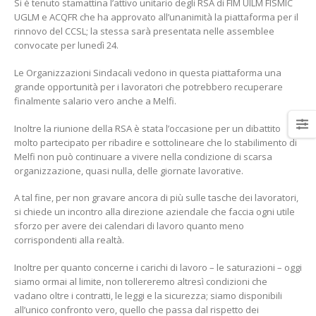
Si è tenuto stamattina l’attivo unitario degli RSA di FIM UILM FISMIC
UGLM e ACQFR che ha approvato all’unanimità la piattaforma per il
rinnovo del CCSL; la stessa sarà presentata nelle assemblee
convocate per lunedì 24.
Le Organizzazioni Sindacali vedono in questa piattaforma una
Elezioni per il rinnovo delle
3° Congresso regionale
grande opportunità per i lavoratori che potrebbero recuperare
rsu rls all’Italtractor: la Uilm
della Uilm Basilicata
finalmente salario vero anche a Melfi.
cresce e guarda al futuro
16 Giugno 2022
con determinazione
Inoltre la riunione della RSA è stata l’occasione per un dibattito
ugno 2024
molto partecipato per ribadire e sottolineare che lo stabilimento di
Borsa di Studio “Franco
Melfi non può continuare a vivere nella condizione di scarsa
Santarsiero” anno 2020
Stellantis Melfi: incontro
organizzazione, quasi nulla, delle giornate lavorative.
9 Febbraio 2020
con Tavares
4 Giugno 2024
A tal fine, per non gravare ancora di più sulle tasche dei lavoratori,
Dalla Scuola ai luoghi di
si chiede un incontro alla direzione aziendale che faccia ogni utile
lavoro
sforzo per avere dei calendari di lavoro quanto meno
12 Novembre 2019
corrispondenti alla realtà.
Inoltre per quanto concerne i carichi di lavoro – le saturazioni – oggi
siamo ormai al limite, non tollereremo altresì condizioni che
vadano oltre i contratti, le leggi e la sicurezza; siamo disponibili
all’unico confronto vero, quello che passa dal rispetto dei