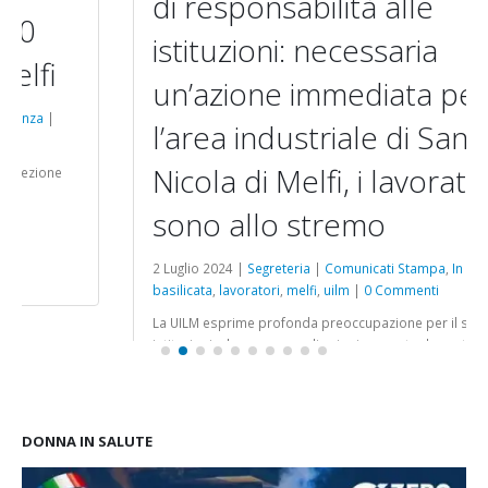
di responsabilità alle
istituzioni: necessaria
un’azione immediata per
l’area industriale di San
Nicola di Melfi, i lavoratori
sono allo stremo
2 Luglio 2024 |
Segreteria
|
Comunicati Stampa
,
In Evidenza
|
basilicata
,
lavoratori
,
melfi
,
uilm
|
0 Commenti
La UILM esprime profonda preoccupazione per il silenzio delle
istituzioni e la mancanza di azioni concrete da parte della giunta
regionale, ancora non varata dopo oltre due mesi e mezzo....
Leggi Di Più