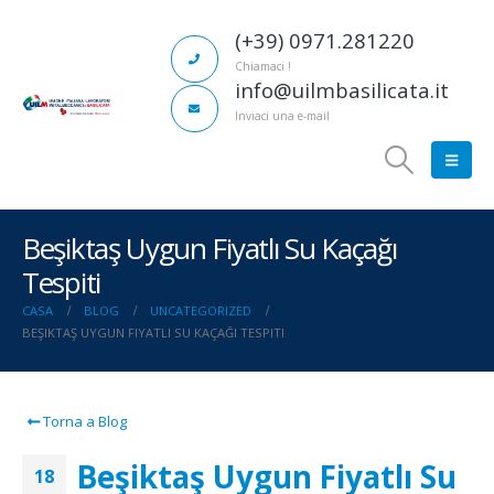
(+39) 0971.281220
Chiamaci !
info@uilmbasilicata.it
Inviaci una e-mail
Beşiktaş Uygun Fiyatlı Su Kaçağı
Tespiti
CASA
BLOG
UNCATEGORIZED
BEŞIKTAŞ UYGUN FIYATLI SU KAÇAĞI TESPITI
Torna a Blog
Beşiktaş Uygun Fiyatlı Su
18