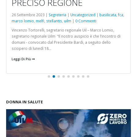
PRECISO REGIONE
26 Settembre 2023 |
Segreteria
|
Uncategorized
|
basilicata
,
fca
,
marco lomio
,
melfi
,
stellantis
,
uilm
|
0 Commenti
Vincenzo Tortorelli, segretario regionale Uil – Marco Lomio,
segretario regionale Uilm “Il nostro auspicio è che l’incontro di
domani - convocato dal Presidente Bardi, a seguito dello
sciopero di lunedì 18...
Leggi Di Più
DONNA IN SALUTE