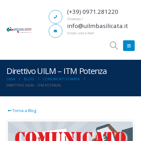
(+39) 0971.281220
Chiamaci !
info@uilmbasilicata.it
Inviaci una e-mail
Direttivo UILM – ITM Potenza
CASA
BLOG
COMUNICATI STAMPA
DIRETTIVO UILM – ITM POTENZA
Torna a Blog