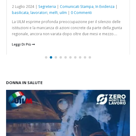
2 Luglio 2024 |
Segreteria
|
Comunicati Stampa
,
In Evidenza
|
basilicata
,
lavoratori
,
melfi
,
uilm
|
0 Commenti
La UILM esprime profonda preoccupazione per il silenzio delle
istituzioni e la mancanza di azioni concrete da parte della giunta
regionale, ancora non varata dopo oltre due mesi e mezzo....
Leggi Di Più
DONNA IN SALUTE