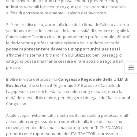
sottoscrivere un accordo che possa e debba prevedere degli
indicatori variabili facilmente raggiungibili, trasparenti e misurabili
al fine di accrescere realmente il salario dei lavoratori.
Si è inoltre discusso, anche alla luce della firma dell’ultimo accordo
sul rinnovo del ciclo continuo, della necessità di rendere esigibile la
Elezioni per il rinnovo delle
3° Congresso regionale
Commissione Tecnica circa l’inquadramento professionale affinché
rsu rls all’Italtractor: la Uilm
della Uilm Basilicata
la declaratoria professionale declarata nel suddetto accordo
cresce e guarda al futuro
16 Giugno 2022
possa rappresentare davvero un’opportunità per tutti
con determinazione
affinché il “sistema arbitrario” fin qui utilizzato per i passaggi di
ugno 2024
categoria possa finalmente cessare e fare spazio a regole ben
Borsa di Studio “Franco
precise.
Santarsiero” anno 2020
Stellantis Melfi: incontro
9 Febbraio 2020
con Tavares
Inoltre in vista del prossimo
Congresso Regionale della UILM di
4 Giugno 2024
Basilicata,
che si terrà il 16 gennaio 2018 presso il Castello di
Lagopesole, verrà richiesta l’assemblea congressuale, entro la
Dalla Scuola ai luoghi di
lavoro
metà del mese di dicembre, per eleggere i delegati dell’ltaltractor al
12 Novembre 2019
Congresso.
A tale scopo invitiamo tutti i nostri iscritti non solo a partecipare all’
assemblea congressuale ma soprattutto alla luce del massimo
coinvolgimento e della massima partecipazione TI CHIEDIAMO di
proporti come rappresentante dell’ITALTRACTOR al prossimo