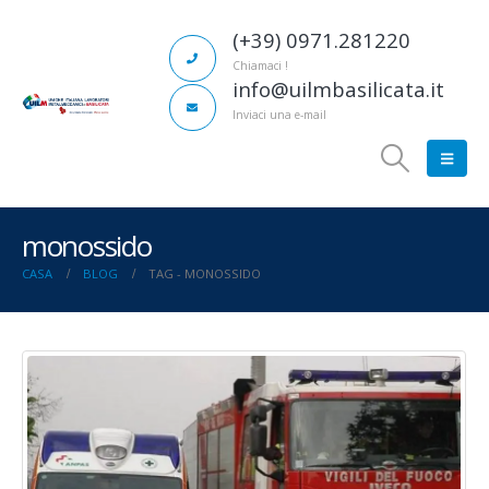
(+39) 0971.281220
Chiamaci !
info@uilmbasilicata.it
Inviaci una e-mail
monossido
CASA
BLOG
TAG -
MONOSSIDO