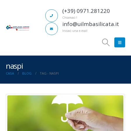
(+39) 0971.281220
Chiamaci !
info@uilmbasilicata.it
Inviaci una e-mail
naspi
CASA
BLOG
TAG -
NASPI