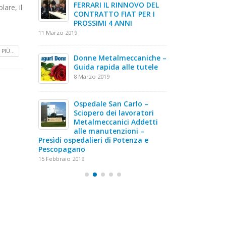
icata
FERRARI IL RINNOVO DEL
peggio
lare, il
CONTRATTO FIAT PER I
14 Febbr
PROSSIMI 4 ANNI
11 Marzo 2019
 “Franco
Reddit
nno 2020
Cittad
PIÙ...
Donne Metalmeccaniche –
23 Genn
Guida rapida alle tutele
8 Marzo 2019
luoghi di
Congre
Basili
Ospedale San Carlo –
transi
Sciopero dei lavoratori
Lomio
Metalmeccanici Addetti
Segretario gene
alle manutenzioni –
20 Aprile 2026
Presìdi ospedalieri di Potenza e
Pescopagano
15 Febbraio 2019