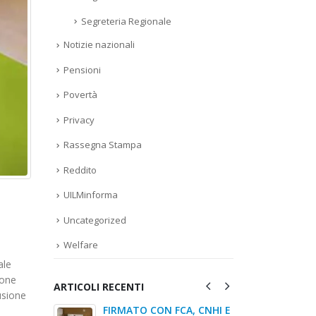
Segreteria Regionale
Notizie nazionali
Pensioni
Povertà
Privacy
Rassegna Stampa
Reddito
UILMinforma
Uncategorized
Welfare
ale
ione
ARTICOLI RECENTI
usione
egionale
FIRMATO CON FCA, CNHI E
Verten