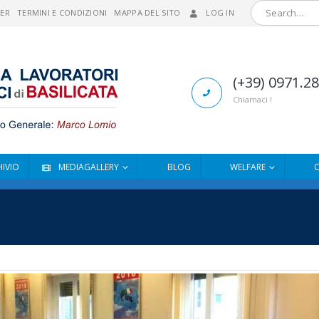
MER
TERMINI E CONDIZIONI
MAPPA DEL SITO
LOG IN
(+39) 0971.2
Chiamaci !
IVIO
MEDIAGALLERY
BLOG
WELFARE