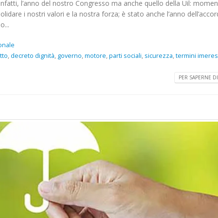
, infatti, l’anno del nostro Congresso ma anche quello della Uil: momen
idare i nostri valori e la nostra forza; è stato anche l’anno dell’acco
o...
onale
tto
,
decreto dignità
,
governo
,
motore
,
parti sociali
,
sicurezza
,
termini imere
PER SAPERNE DI 