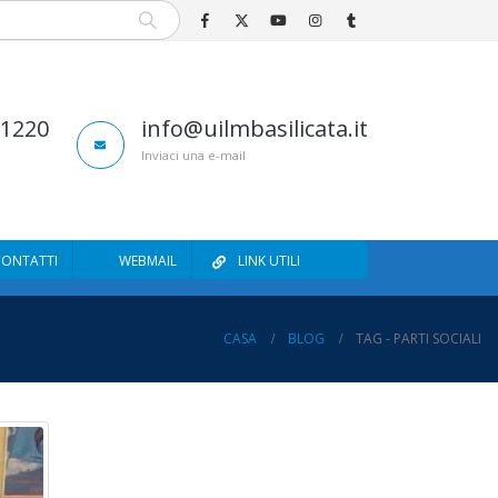
81220
info@uilmbasilicata.it
Inviaci una e-mail
CONTATTI
WEBMAIL
LINK UTILI
CASA
BLOG
TAG -
PARTI SOCIALI