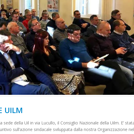
E UILM
 sede della Uil in via Lucullo, il Consiglio Nazionale della Uilm. E’ stat
ntivo sull’azione sindacale sviluppata dalla nostra Organizzazione ne