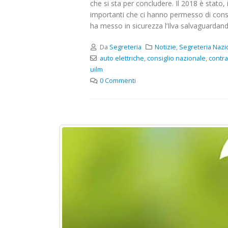
che si sta per concludere. Il 2018 è stato
importanti che ci hanno permesso di consol
ha messo in sicurezza l’Ilva salvaguardand
Da
Segreteria
Notizie
,
Segreteria Nazi
auto elettriche
,
consiglio nazionale
,
contra
uilm
0 Commenti