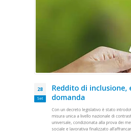
Reddito di inclusione,
28
domanda
Set
Con un decreto legislativo è stato introdot
misura unica a livello nazionale di contras
universale, condizionata alla prova dei mez
Vertenza Ferrosud : al
Edison Next Recology:
sociale e lavorativa finalizzato all’affr