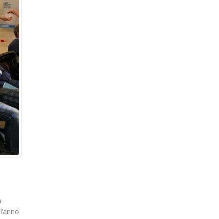
a
ll’anno