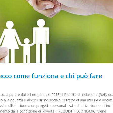
 ecco come funziona e chi può fare
to, a partire dal primo gennaio 2018, il Reddito di inclusione (ReI), qu
to alla povertà e all’esclusione sociale. Si tratta di una misura a vocaz
zi e all’adesione a un progetto personalizzato di attivazione e di incl
Elezioni per il rinnovo
3° Congresso r
ancamento dalla condizione di povertà. I REQUISITI ECONOMICI Viene