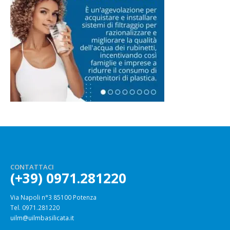
CONTATTACI
(+39) 0971.281220
Via Napoli n°3 85100 Potenza
Tel. 0971.281220
uilm@uilmbasilicata.it