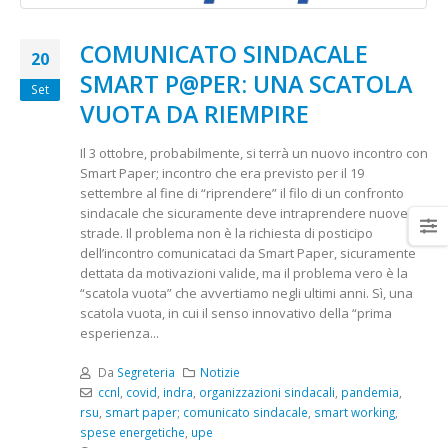
COMUNICATO SINDACALE
20
SMART P@PER: UNA SCATOLA
Set
VUOTA DA RIEMPIRE
Il 3 ottobre, probabilmente, si terrà un nuovo incontro con
Smart Paper; incontro che era previsto per il 19
settembre al fine di “riprendere” il filo di un confronto
sindacale che sicuramente deve intraprendere nuove
strade. Il problema non è la richiesta di posticipo
dell’incontro comunicataci da Smart Paper, sicuramente
dettata da motivazioni valide, ma il problema vero è la
“scatola vuota” che avvertiamo negli ultimi anni. Sì, una
scatola vuota, in cui il senso innovativo della “prima
esperienza...
Da
Segreteria
Notizie
ccnl
,
covid
,
indra
,
organizzazioni sindacali
,
pandemia
,
rsu
,
smart paper; comunicato sindacale
,
smart working
,
spese energetiche
,
upe