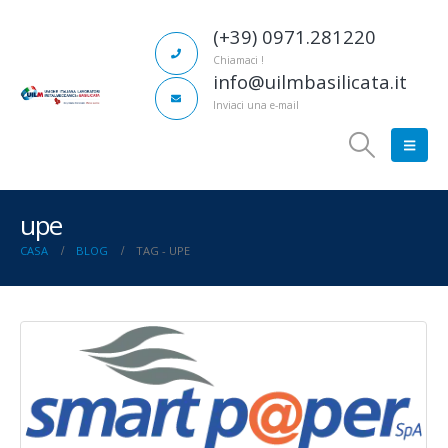
(+39) 0971.281220
Chiamaci !
info@uilmbasilicata.it
Inviaci una e-mail
upe
CASA
BLOG
TAG -
UPE