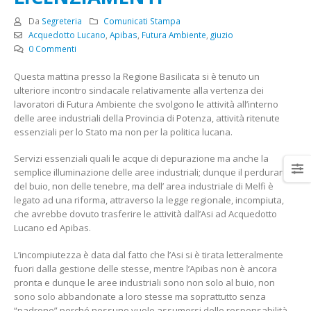
Da
Segreteria
Comunicati Stampa
Acquedotto Lucano
,
Apibas
,
Futura Ambiente
,
giuzio
0 Commenti
Questa mattina presso la Regione Basilicata si è tenuto un
Elezioni per il rinnovo delle
3° Congresso regionale
ulteriore incontro sindacale relativamente alla vertenza dei
rsu rls all’Italtractor: la Uilm
della Uilm Basilicata
lavoratori di Futura Ambiente che svolgono le attività all’interno
cresce e guarda al futuro
16 Giugno 2022
con determinazione
delle aree industriali della Provincia di Potenza, attività ritenute
ugno 2024
essenziali per lo Stato ma non per la politica lucana.
Borsa di Studio “Franco
Santarsiero” anno 2020
Servizi essenziali quali le acque di depurazione ma anche la
Stellantis Melfi: incontro
9 Febbraio 2020
semplice illuminazione delle aree industriali; dunque il perdurare
con Tavares
del buio, non delle tenebre, ma dell’ area industriale di Melfi è
4 Giugno 2024
legato ad una riforma, attraverso la legge regionale, incompiuta,
Dalla Scuola ai luoghi di
che avrebbe dovuto trasferire le attività dall’Asi ad Acquedotto
lavoro
Lucano ed Apibas.
12 Novembre 2019
L’incompiutezza è data dal fatto che l’Asi si è tirata letteralmente
fuori dalla gestione delle stesse, mentre l’Apibas non è ancora
pronta e dunque le aree industriali sono non solo al buio, non
sono solo abbandonate a loro stesse ma soprattutto senza
“padrone” perché nessuno vuole assumersi delle responsabilità.