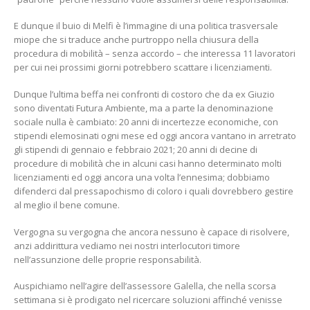
E dunque il buio di Melfi è l’immagine di una politica trasversale
miope che si traduce anche purtroppo nella chiusura della
procedura di mobilità – senza accordo – che interessa 11 lavoratori
per cui nei prossimi giorni potrebbero scattare i licenziamenti.
Dunque l’ultima beffa nei confronti di costoro che da ex Giuzio
sono diventati Futura Ambiente, ma a parte la denominazione
sociale nulla è cambiato: 20 anni di incertezze economiche, con
stipendi elemosinati ogni mese ed oggi ancora vantano in arretrato
gli stipendi di gennaio e febbraio 2021; 20 anni di decine di
procedure di mobilità che in alcuni casi hanno determinato molti
licenziamenti ed oggi ancora una volta l’ennesima; dobbiamo
difenderci dal pressapochismo di coloro i quali dovrebbero gestire
al meglio il bene comune.
Vergogna su vergogna che ancora nessuno è capace di risolvere,
anzi addirittura vediamo nei nostri interlocutori timore
nell’assunzione delle proprie responsabilità.
Auspichiamo nell’agire dell’assessore Galella, che nella scorsa
settimana si è prodigato nel ricercare soluzioni affinché venisse