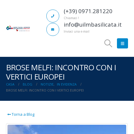
(+39) 0971.281220
Chiamaci !
info@uilmbasilicata.it
Inviaci una e-mail
BROSE MELFI: INCONTRO CON I
VERTICI EUROPEI
CASA
BLOG
NOTIZIE
,
IN EVIDENZA
BROSE MELFI: INCONTRO CON I VERTICI EUROPEI
Torna a Blog