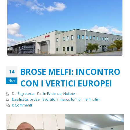
BROSE MELFI: INCONTRO
14
CON I VERTICI EUROPEI
Nov
Da
Segreteria
In Evidenza
,
Notizie
basilicata
,
brose
,
lavoratori
,
marco lomio
,
melfi
,
uilm
0 Commenti