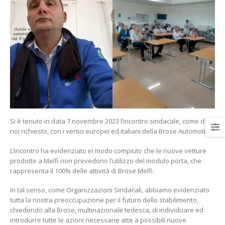
Elezioni per il rinnovo delle
3° Congresso regionale
rsu rls all’Italtractor: la Uilm
della Uilm Basilicata
cresce e guarda al futuro
16 Giugno 2022
con determinazione
ugno 2024
Borsa di Studio “Franco
Santarsiero” anno 2020
Stellantis Melfi: incontro
Si è tenuto in data 7 novembre 2023 l’incontro sindacale, come da
9 Febbraio 2020
con Tavares
noi richiesto, con i vertici europei ed italiani della Brose Automotive.
4 Giugno 2024
L’incontro ha evidenziato in modo compiuto che le nuove vetture
Dalla Scuola ai luoghi di
lavoro
prodotte a Melfi non prevedono l’utilizzo del modulo porta, che
12 Novembre 2019
rappresenta il 100% delle attività di Brose Melfi.
In tal senso, come Organizzazioni Sindacali, abbiamo evidenziato
tutta la nostra preoccupazione per il futuro dello stabilimento,
chiedendo alla Brose, multinazionale tedesca, di individuare ed
introdurre tutte le azioni necessarie atte a possibili nuove